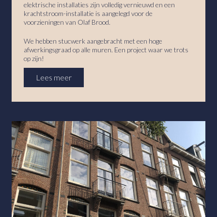
elektrische installaties zijn volledig vernieuwd en een
krachtstroom-installatie is aangelegd voor de
voorzieningen van Olaf Brood.
We hebben stucwerk aangebracht met een hoge
afwerkingsgraad op alle muren. Een project waar we trots
op zijn!
Lees meer